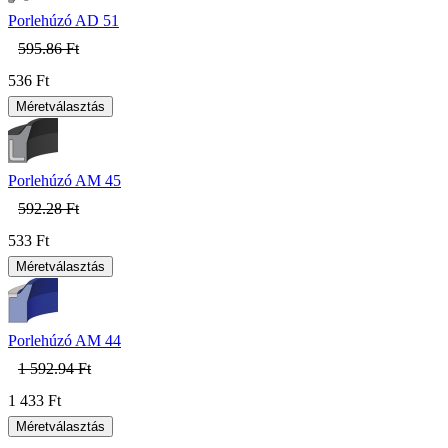
Porlehúzó AD 51
595.86 Ft
536 Ft
Porlehúzó AM 45
592.28 Ft
533 Ft
Porlehúzó AM 44
1 592.94 Ft
1 433 Ft