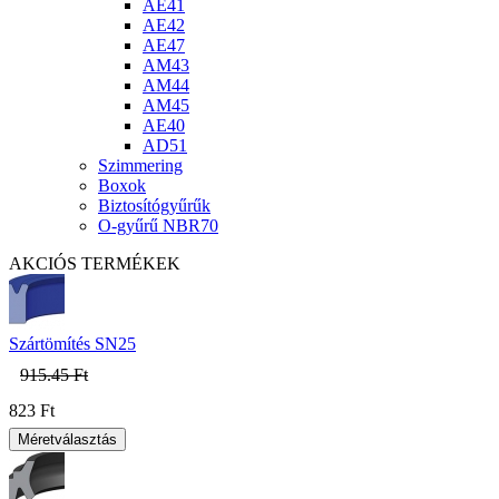
AE41
AE42
AE47
AM43
AM44
AM45
AE40
AD51
Szimmering
Boxok
Biztosítógyűrűk
O-gyűrű NBR70
AKCIÓS TERMÉKEK
Szártömítés SN25
915.45 Ft
823 Ft