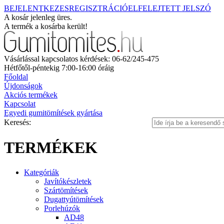
BEJELENTKEZES
REGISZTRÁCIÓ
ELFELEJTETT JELSZÓ
A kosár jelenleg üres.
A termék a kosárba került!
Vásárlással kapcsolatos kérdések: 06-62/245-475
Hétfőtől-péntekig 7:00-16:00 óráig
Főoldal
Újdonságok
Akciós termékek
Kapcsolat
Egyedi gumitömítések gyártása
Keresés:
TERMÉKEK
Kategóriák
Javítókészletek
Szártömítések
Dugattyútömítések
Porlehúzók
AD48