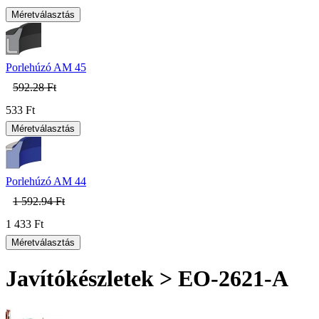
Porlehúzó AM 45
592.28 Ft
533 Ft
Porlehúzó AM 44
1 592.94 Ft
1 433 Ft
Javítókészletek > EO-2621-A