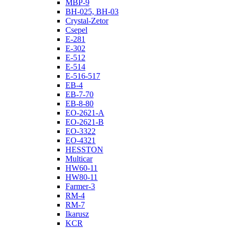
MBP-9
BH-025, BH-03
Crystal-Zetor
Csepel
E-281
E-302
E-512
E-514
E-516-517
EB-4
EB-7-70
EB-8-80
EO-2621-A
EO-2621-B
EO-3322
EO-4321
HESSTON
Multicar
HW60-11
HW80-11
Farmer-3
RM-4
RM-7
Ikarusz
KCR