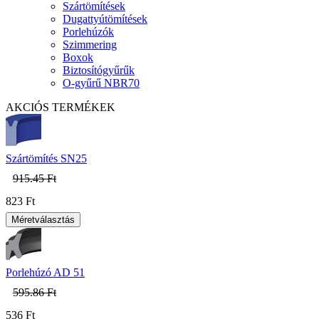
Szártömítések
Dugattyútömítések
Porlehúzók
Szimmering
Boxok
Biztosítógyűrűk
O-gyűrű NBR70
AKCIÓS TERMÉKEK
Szártömítés SN25
915.45 Ft
823 Ft
Porlehúzó AD 51
595.86 Ft
536 Ft