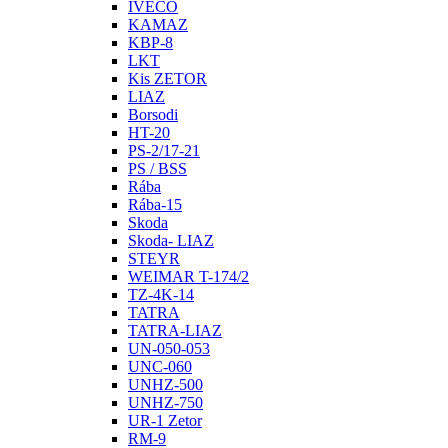
IVECO
KAMAZ
KBP-8
LKT
Kis ZETOR
LIAZ
Borsodi
HT-20
PS-2/17-21
PS / BSS
Rába
Rába-15
Skoda
Skoda- LIAZ
STEYR
WEIMAR T-174/2
TZ-4K-14
TATRA
TATRA-LIAZ
UN-050-053
UNC-060
UNHZ-500
UNHZ-750
UR-1 Zetor
RM-9