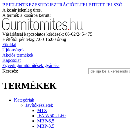
BEJELENTKEZES
REGISZTRÁCIÓ
ELFELEJTETT JELSZÓ
A kosár jelenleg üres.
A termék a kosárba került!
Vásárlással kapcsolatos kérdések: 06-62/245-475
Hétfőtől-péntekig 7:00-16:00 óráig
Főoldal
Újdonságok
Akciós termékek
Kapcsolat
Egyedi gumitömítések gyártása
Keresés:
TERMÉKEK
Kategóriák
Javítókészletek
MTZ
IFA W50 - L60
MBP-6,5
MBP-3,5