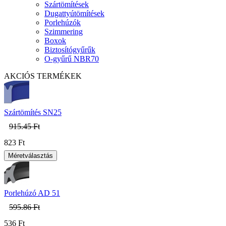
Szártömítések
Dugattyútömítések
Porlehúzók
Szimmering
Boxok
Biztosítógyűrűk
O-gyűrű NBR70
AKCIÓS TERMÉKEK
Szártömítés SN25
915.45 Ft
823 Ft
Porlehúzó AD 51
595.86 Ft
536 Ft