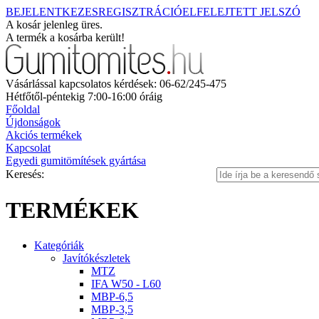
BEJELENTKEZES
REGISZTRÁCIÓ
ELFELEJTETT JELSZÓ
A kosár jelenleg üres.
A termék a kosárba került!
Vásárlással kapcsolatos kérdések: 06-62/245-475
Hétfőtől-péntekig 7:00-16:00 óráig
Főoldal
Újdonságok
Akciós termékek
Kapcsolat
Egyedi gumitömítések gyártása
Keresés:
TERMÉKEK
Kategóriák
Javítókészletek
MTZ
IFA W50 - L60
MBP-6,5
MBP-3,5