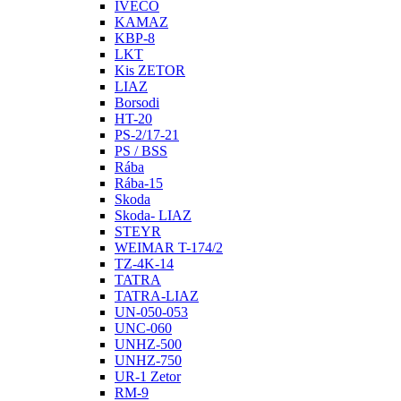
IVECO
KAMAZ
KBP-8
LKT
Kis ZETOR
LIAZ
Borsodi
HT-20
PS-2/17-21
PS / BSS
Rába
Rába-15
Skoda
Skoda- LIAZ
STEYR
WEIMAR T-174/2
TZ-4K-14
TATRA
TATRA-LIAZ
UN-050-053
UNC-060
UNHZ-500
UNHZ-750
UR-1 Zetor
RM-9