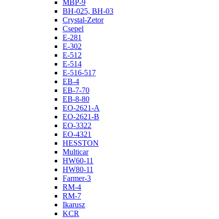
MBP-9
BH-025, BH-03
Crystal-Zetor
Csepel
E-281
E-302
E-512
E-514
E-516-517
EB-4
EB-7-70
EB-8-80
EO-2621-A
EO-2621-B
EO-3322
EO-4321
HESSTON
Multicar
HW60-11
HW80-11
Farmer-3
RM-4
RM-7
Ikarusz
KCR