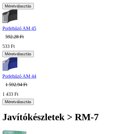
Porlehúzó AM 45
592.28 Ft
533 Ft
Porlehúzó AM 44
1 592.94 Ft
1 433 Ft
Javítókészletek > RM-7