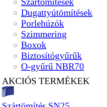
Szártömítések
Dugattyútömítések
Porlehúzók
Szimmering
Boxok
Biztosítógyűrűk
O-gyűrű NBR70
AKCIÓS TERMÉKEK
Szártömítés SN25