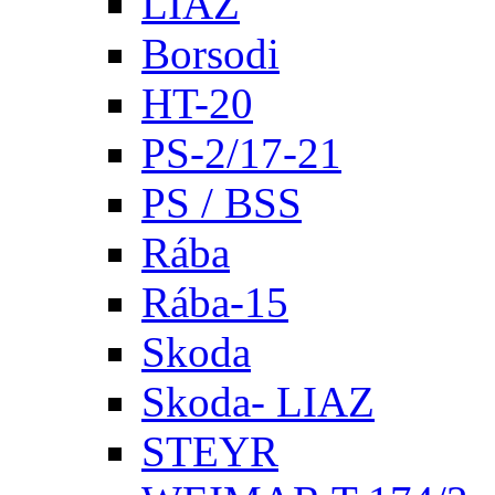
LIAZ
Borsodi
HT-20
PS-2/17-21
PS / BSS
Rába
Rába-15
Skoda
Skoda- LIAZ
STEYR