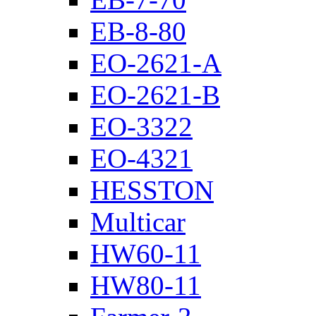
EB-8-80
EO-2621-A
EO-2621-B
EO-3322
EO-4321
HESSTON
Multicar
HW60-11
HW80-11