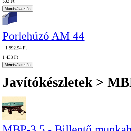
533 Ft
Porlehúzó AM 44
1 592.94 Ft
1 433 Ft
Javítókészletek > MB
MBP-3,5 - Billentő munkahe