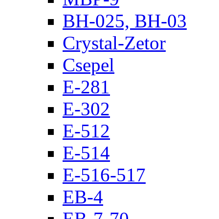
BH-025, BH-03
Crystal-Zetor
Csepel
E-281
E-302
E-512
E-514
E-516-517
EB-4
EB-7-70