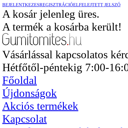
BEJELENTKEZES
REGISZTRÁCIÓ
ELFELEJTETT JELSZÓ
A kosár jelenleg üres.
A termék a kosárba került!
Vásárlással kapcsolatos ké
Hétfőtől-péntekig 7:00-16:
Főoldal
Újdonságok
Akciós termékek
Kapcsolat