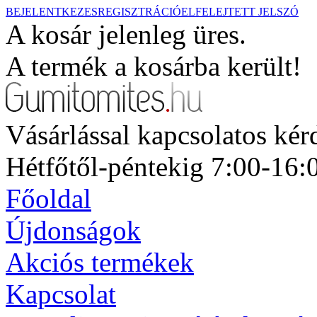
BEJELENTKEZES
REGISZTRÁCIÓ
ELFELEJTETT JELSZÓ
A kosár jelenleg üres.
A termék a kosárba került!
Vásárlással kapcsolatos ké
Hétfőtől-péntekig 7:00-16:
Főoldal
Újdonságok
Akciós termékek
Kapcsolat