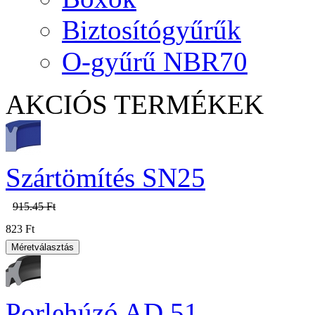
Biztosítógyűrűk
O-gyűrű NBR70
AKCIÓS TERMÉKEK
Szártömítés SN25
915.45 Ft
823 Ft
Porlehúzó AD 51