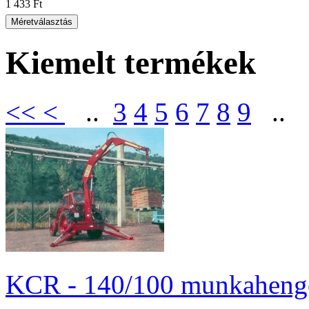
1 433 Ft
Kiemelt termékek
<<
<
..
3
4
5
6
7
8
9
.
KCR - 140/100 munkahenger