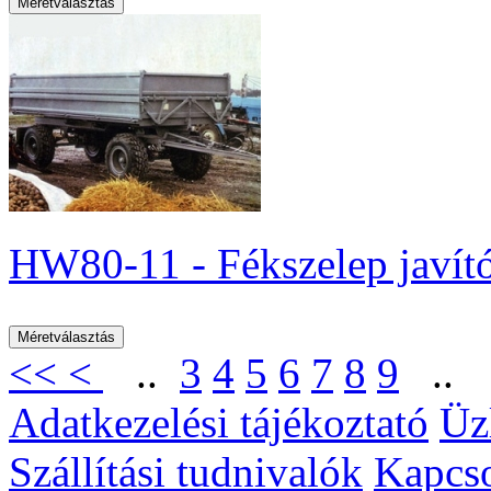
HW80-11 - Fékszelep javító
<<
<
..
3
4
5
6
7
8
9
.
Adatkezelési tájékoztató
Üz
Szállítási tudnivalók
Kapcso