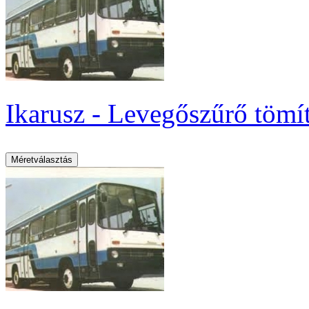
Ikarusz - Levegőszűrő tömí