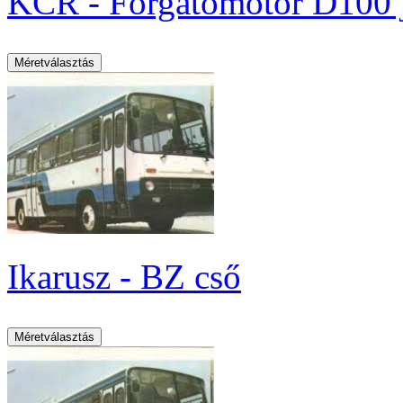
KCR - Forgatómotor D100 j
Ikarusz - BZ cső