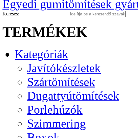
Egyedi gumitömítések gyár
Keresés:
TERMÉKEK
Kategóriák
Javítókészletek
Szártömítések
Dugattyútömítések
Porlehúzók
Szimmering
Boxok